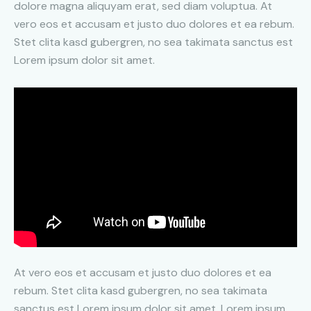
dolore magna aliquyam erat, sed diam voluptua. At
vero eos et accusam et justo duo dolores et ea rebum.
Stet clita kasd gubergren, no sea takimata sanctus est
Lorem ipsum dolor sit amet.
At vero eos et accusam et justo duo dolores et ea
rebum. Stet clita kasd gubergren, no sea takimata
sanctus est Lorem ipsum dolor sit amet. Lorem ipsum