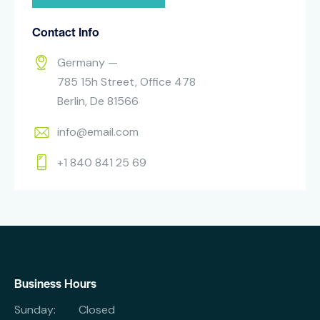
Contact Info
Germany —
785 15h Street, Office 478
Berlin, De 81566
info@email.com
+1 840 841 25 69
Business Hours
Sunday: Closed