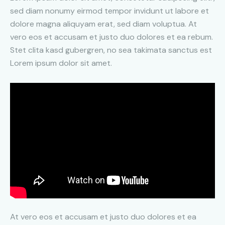
sed diam nonumy eirmod tempor invidunt ut labore et
dolore magna aliquyam erat, sed diam voluptua. At
vero eos et accusam et justo duo dolores et ea rebum.
Stet clita kasd gubergren, no sea takimata sanctus est
Lorem ipsum dolor sit amet.
At vero eos et accusam et justo duo dolores et ea