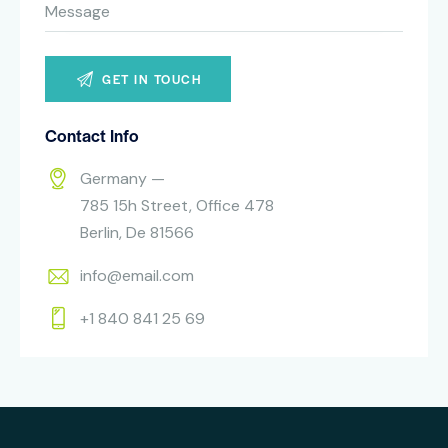
Contact Info
Germany —
785 15h Street, Office 478
Berlin, De 81566
info@email.com
+1 840 841 25 69