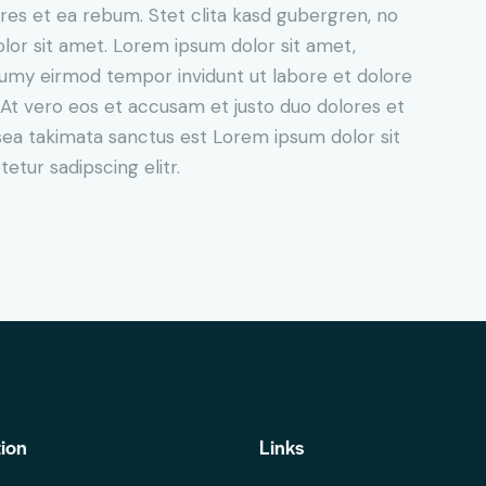
res et ea rebum. Stet clita kasd gubergren, no
lor sit amet. Lorem ipsum dolor sit amet,
numy eirmod tempor invidunt ut labore et dolore
At vero eos et accusam et justo duo dolores et
sea takimata sanctus est Lorem ipsum dolor sit
tur sadipscing elitr.
ion
Links