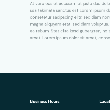
At vero eos et accusam et justo duo dolo
sea takimata sanctus est Lorem ipsum do
consetetur sadipscing elitr, sed diam no
magna aliquyam erat, sed diam voluptua. 
ea rebum. Stet clita kasd gubergren, no 
amet. Lorem ipsum dolor sit amet, consete
Business Hours
Locat