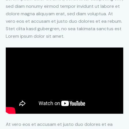
sed diam nonumy eirmod tempor invidunt ut labore et
dolore magna aliquyam erat, sed diam voluptua. At
vero eos et accusam et justo duo dolores et ea rebum.
Stet clita kasd gubergren, no sea takimata sanctus est
Lorem ipsum dolor sit amet.
At vero eos et accusam et justo duo dolores et ea