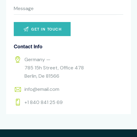
Contact Info
Germany —
785 15h Street, Office 478
Berlin, De 81566
info@email.com
+1 840 841 25 69