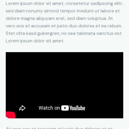
Lorem ipsum dolor sit amet, consetetur sadipscing elitr,
sed diam nonumy eirmod tempor invidunt ut labore et
dolore magna aliquyam erat, sed diam voluptua. At
vero eos et accusam et justo duo dolores et ea rebum.
Stet clita kasd gubergren, no sea takimata sanctus est
Lorem ipsum dolor sit amet.
At vero eos et accusam et justo duo dolores et ea